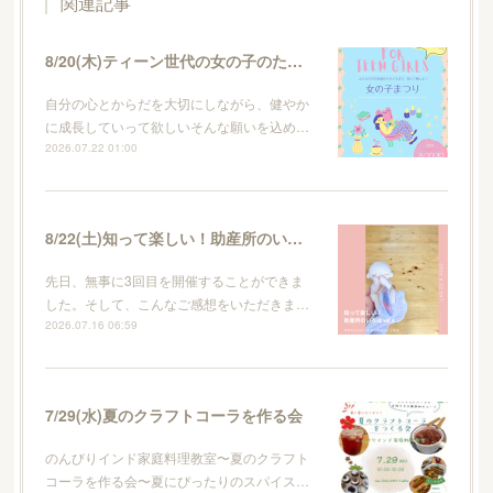
関連記事
8/20(木)ティーン世代の女の子のためのイベント・女の子まつり
自分の心とからだを大切にしながら、健やか
に成長していって欲しいそんな願いを込め…
2026.07.22 01:00
8/22(土)知って楽しい！助産所のいろはvol.4
先日、無事に3回目を開催することができま
した。そして、こんなご感想をいただきま…
2026.07.16 06:59
7/29(水)夏のクラフトコーラを作る会
のんびりインド家庭料理教室〜夏のクラフト
コーラを作る会〜夏にぴったりのスパイス…