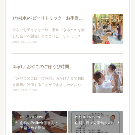
1/14(水)ベビーリトミック・お手当て・ランチの会
小さいお子さまと一緒に参加できる〜冬を愉
しむ会〜を開催します☃️ベビーリトミック…
2025.12.12 01:00
Day1／おやこのごほうび時間
『おやこのごほうび時間』おかげさまで初回
を無事に開催することができました🌿おや…
2025.09.20 01:00
2017.09.07 13:00
2017.09.05 02:09
山科のPetite食堂さんで
山科・百々児童館さんに
アロマＷＳ開催
て