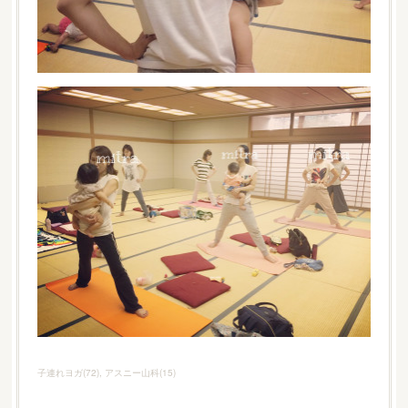
子連れヨガ
(
72
)
アスニー山科
(
15
)