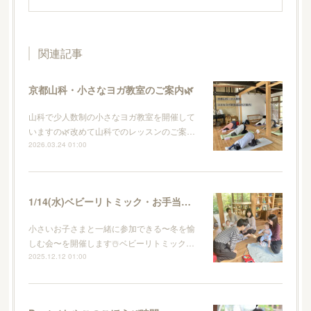
関連記事
京都山科・小さなヨガ教室のご案内🌿
山科で少人数制の小さなヨガ教室を開催して
いますの🌿改めて山科でのレッスンのご案…
2026.03.24 01:00
1/14(水)ベビーリトミック・お手当て・ランチの会
小さいお子さまと一緒に参加できる〜冬を愉
しむ会〜を開催します☃️ベビーリトミック…
2025.12.12 01:00