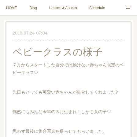
HOME
Blog
Lesson＆Access
Schedule
Yoga for Mama＆Baby
About
Contact
2018.07.24 07:04
ベビークラスの様子
７月からスタートした自分では動けない赤ちゃん限定のベ
ビークラス♡
先日もとっても可愛い赤ちゃんが集合してくれました♪
偶然にもみんな今年の３月生まれ！しかも女の子♡
思わず最後に集合写真を撮らせてもらいました。