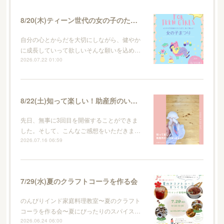
8/20(木)ティーン世代の女の子のためのイベント・女の子まつり
自分の心とからだを大切にしながら、健やか
に成長していって欲しいそんな願いを込め…
2026.07.22 01:00
8/22(土)知って楽しい！助産所のいろはvol.4
先日、無事に3回目を開催することができま
した。そして、こんなご感想をいただきま…
2026.07.16 06:59
7/29(水)夏のクラフトコーラを作る会
のんびりインド家庭料理教室〜夏のクラフト
コーラを作る会〜夏にぴったりのスパイス…
2026.06.24 06:00