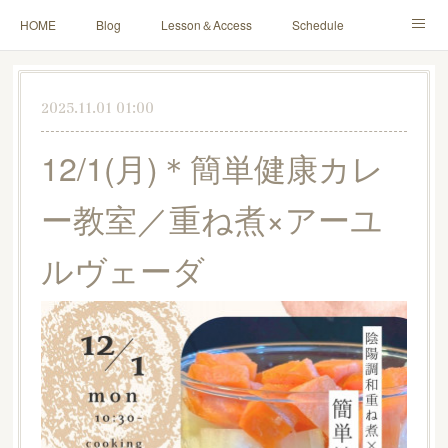
HOME
Blog
Lesson＆Access
Schedule
Yoga for Mama＆Baby
About
Contact
2025.11.01 01:00
12/1(月)＊簡単健康カレ
ー教室／重ね煮×アーユ
ルヴェーダ