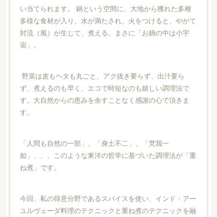
い当てられます。 鍋という空間に、大地から獲れた多種
多様な食材が入り、水が満たされ、火をつけると、やがて
対流（風）が生じて、煮える。まさに「お鍋の中は小宇
宙」。
野菜は皮もヘタも丸ごと、アク抜き要らず、出汁要ら
ず、煮えるのも早く、エコで時短なのも嬉しい調理法で
す。大自然からの恵みを余すことなく感謝の心で頂きま
す。
「人間も自然の一部」、「身土不二」、「梵我一
如」、、、このような東洋の哲学に基づいた調理法が「重
ね煮」です。
今回、私の得意分野であるスパイスを使い、インド・アー
ユルヴェーダ料理のテクニックと重ね煮のテクニックを融