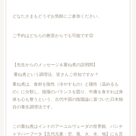
どなたさまもどうぞお気軽にご参加ください。
ご予約はどちらの教室からでも可能です😊
【先生からのメッセージ＆重ね煮の説明💌】
重ね煮という調理法、皆さんご存知ですか？
重ね煮は、食材を陰性（冷やすもの）と陽性（温めるも
の）に分類し、陰陽のバランスを図り、中庸を食すれば身
体も心も整うという、古代中国の陰陽論に基づいた日本独
自の養生調理法です。
この重ね煮はインドのアーユルヴェーダの世界観、パンチ
ャマハーブータ【五代元素：空、風、火、水、地】にも言