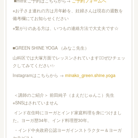
■mitra:ご予約はこちらから→
ご予約フォームへ
※お子さま連れの方は月年齢を、妊婦さんは現在の週数を
備考欄にてお知らせください
※繋がりのある方は、いつもの連絡方法で大丈夫です☆
■GREEN SHINE YOGA （みなこ先生）
山科区では大塚方面でレッスンされています🧘‍♀️ぜひチェッ
クしてみてください✨
Instagramはこちらから →
minako_green.shine.yoga
＜講師のご紹介＞ 前田純子（まえだじゅんこ）先生
※SNSはされていません
インド在住時にヨーガとインド家庭料理を身につけまし
た。ヨーガ歴34年、インド料理歴30年。
・インド中央政府公認ヨーガインストラクター＆ヨーガ
セラピスト