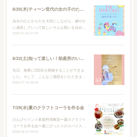
8/20(木)ティーン世代の女の子のためのイベント・女の子まつり
自分の心とからだを大切にしながら、健やか
に成長していって欲しいそんな願いを込め…
2026.07.22 01:00
8/22(土)知って楽しい！助産所のいろはvol.4
先日、無事に3回目を開催することができま
した。そして、こんなご感想をいただきま…
2026.07.16 06:59
7/29(水)夏のクラフトコーラを作る会
のんびりインド家庭料理教室〜夏のクラフト
コーラを作る会〜夏にぴったりのスパイス…
2026.06.24 06:00