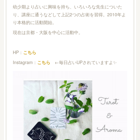
幼少期より占いに興味を持ち、いろいろな先生についた
り、講座に通うなどして上記2つの占術を習得。2010年よ
り本格的に活動開始。
現在は京都・大阪を中心に活動中。
HP：
こちら
Instagram：
こちら
←毎日占いUPされていますよ✨