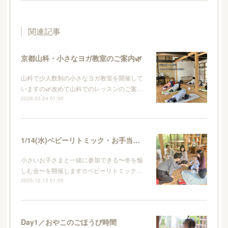
関連記事
京都山科・小さなヨガ教室のご案内🌿
山科で少人数制の小さなヨガ教室を開催して
いますの🌿改めて山科でのレッスンのご案…
2026.03.24 01:00
1/14(水)ベビーリトミック・お手当て・ランチの会
小さいお子さまと一緒に参加できる〜冬を愉
しむ会〜を開催します☃️ベビーリトミック…
2025.12.12 01:00
Day1／おやこのごほうび時間