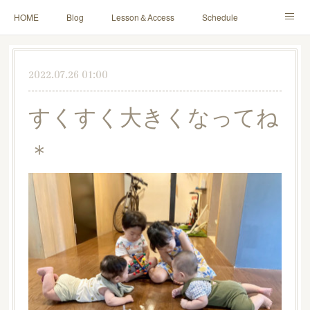
HOME
Blog
Lesson＆Access
Schedule
Yoga for Mama＆Baby
About
Contact
2022.07.26 01:00
すくすく大きくなってね
＊