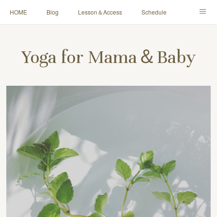
HOME
Blog
Lesson＆Access
Schedule
Yoga for Mama＆Baby
About
Contact
Yoga for Mama＆Baby