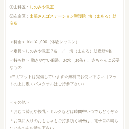
①山科区：
しのみや教室
②左京区：
出張さんばステーション聖護院 海（まある）助
産所
＜料金＞ trial ¥1,000（体験レッスン）
＜定員＞しのみや教室 7名 ／ 海（まある）助産所4名
＜持ち物＞ 動きやすい服装、お水（お茶）、赤ちゃんに必要
なもの
※ヨガマットは完備しています☆無料でお使い下さい（マッ
トの上に敷くバスタオルはご持参下さい）
＜その他＞
＊おむつ替えや授乳・ミルクなどは時間中いつでもどうぞ☆
＊お気に入りのおもちゃもご持参頂く場合は、電子音の鳴ら
ないものをお持ち下さい。