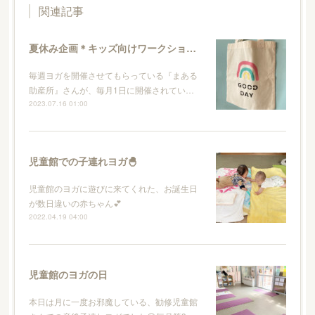
関連記事
夏休み企画＊キッズ向けワークショップのお知らせ
毎週ヨガを開催させてもらっている『まある
助産所』さんが、毎月1日に開催されてい…
2023.07.16 01:00
児童館での子連れヨガ🐣
児童館のヨガに遊びに来てくれた、お誕生日
が数日違いの赤ちゃん💕
2022.04.19 04:00
児童館のヨガの日
本日は月に一度お邪魔している、勧修児童館