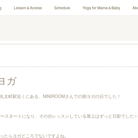
g
Lesson＆Access
Schedule
Yoga for Mama＆Baby
Ab
ヨガ
丸太町駅近くにある、NINIROOMさんでの朝ヨガの日でした！
:00〜スタートになり、その分レッスンしている屋上はずっと日影でした✨
ったらヨガどころでないですよね。