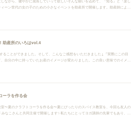
にしながら、健やかに成長していって欲しいそんな願いを込めて、『知る』と『楽し
ティーン世代の女の子のための小さなイベントを助産所で開催します。助産師によ…
！助産所のいろはvol.4
催することができました。そして、こんなご感想をいただきました↓『実際にこの目
て、自分の中に持っていたお産のイメージが変わりました。この良い意味でのイメ…
トコーラを作る会
教室〜夏のクラフトコーラを作る会〜夏にぴったりのスパイス教室を、今回も友人の
OGA主宰 みなこさんと共同主催で開催します✨私たちにとってヨガ講師の先輩でもあり、…