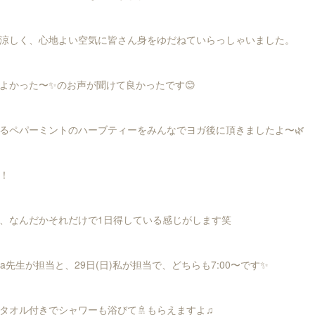
涼しく、心地よい空気に皆さん身をゆだねていらっしゃいました。
よかった〜✨のお声が聞けて良かったです😊
るペパーミントのハーブティーをみんなでヨガ後に頂きましたよ〜🌿
！
、なんだかそれだけで1日得している感じがします笑
ina先生が担当と、29日(日)私が担当で、どちらも7:00〜です✨
タオル付きでシャワーも浴びて🚿もらえますよ♫