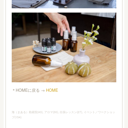
＊HOMEに戻る →
HOME
海（まある）助産院
(
43
)
アロマ
(
30
)
出張レッスン
(
27
)
イベント／ワークショッ
プ
(
154
)