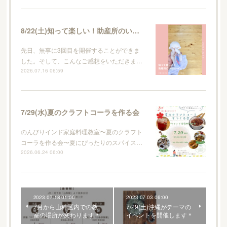
8/22(土)知って楽しい！助産所のいろはvol.4
先日、無事に3回目を開催することができま
した。そして、こんなご感想をいただきま…
2026.07.16 06:59
7/29(水)夏のクラフトコーラを作る会
のんびりインド家庭料理教室〜夏のクラフト
コーラを作る会〜夏にぴったりのスパイス…
2026.06.24 06:00
2023.07.18 01:00
2023.07.03 06:00
7月から山科区内での教
7/29(土)沖縄がテーマの
室の場所が変わります＊
イベントを開催します＊