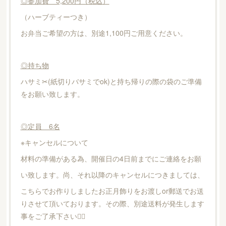
◎参加費 5,200円（税込）
（ハーブティーつき）
お弁当ご希望の方は、別途1,100円ご用意ください。
◎持ち物
ハサミ✂︎(紙切りバサミでok)と持ち帰りの際の袋のご準備
をお願い致します。
◎定員 6名
※キャンセルについて
材料の準備がある為、開催日の4日前までにご連絡をお願
い致します。尚、それ以降のキャンセルにつきましては、
こちらでお作りしましたお正月飾りをお渡しor郵送でお送
りさせて頂いております。その際、別途送料が発生します
事をご了承下さい🙇‍♀️