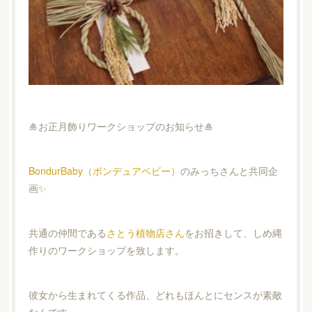
🎍お正月飾りワークショップのお知らせ🎍
BondurBaby（ボンデュアベビー）
のみっちさんと共同企
画✨
共通の仲間である
さとう植物店さん
をお招きして、しめ縄
作りのワークショップを致します。
彼女から生まれてくる作品、どれもほんとにセンスが素敵