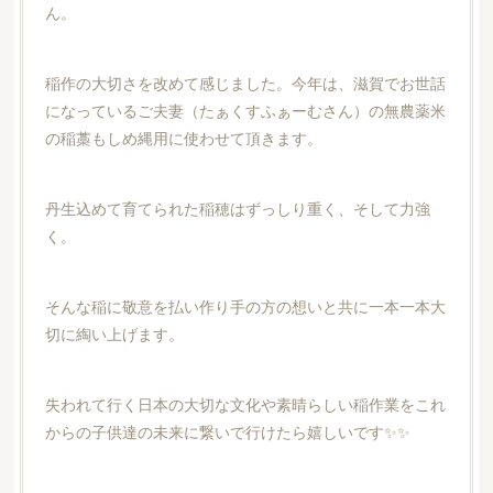
ん。
稲作の大切さを改めて感じました。今年は、滋賀でお世話
になっているご夫妻（たぁくすふぁーむさん）の無農薬米
の稲藁もしめ縄用に使わせて頂きます。
丹生込めて育てられた稲穂はずっしり重く、そして力強
く。
そんな稲に敬意を払い作り手の方の想いと共に一本一本大
切に綯い上げます。
失われて行く日本の大切な文化や素晴らしい稲作業をこれ
からの子供達の未来に繋いで行けたら嬉しいです✨✨