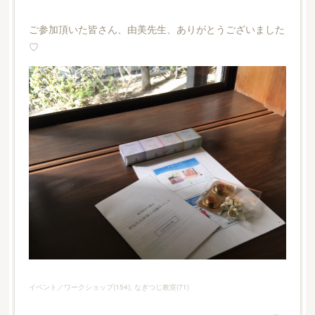
ご参加頂いた皆さん、由美先生、ありがとうございました
♡
イベント／ワークショップ
(
154
)
なぎつじ教室
(
71
)