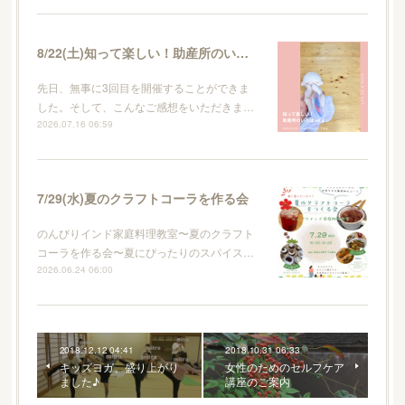
8/22(土)知って楽しい！助産所のいろはvol.4
先日、無事に3回目を開催することができま
した。そして、こんなご感想をいただきま…
2026.07.16 06:59
7/29(水)夏のクラフトコーラを作る会
のんびりインド家庭料理教室〜夏のクラフト
コーラを作る会〜夏にぴったりのスパイス…
2026.06.24 06:00
2018.12.12 04:41
2018.10.31 06:33
キッズヨガ、盛り上がり
女性のためのセルフケア
ました♪
講座のご案内