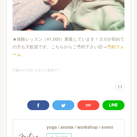
★体験レッスン（¥1,000）募集しています！ヨガが初めて
の方も大歓迎です。こちらからご予約下さい😊→
予約フォ
ーム
子連れヨガ
(
72
)
なぎつじ教室
(
71
)
yoga / aroma / workshop / event
フォロー