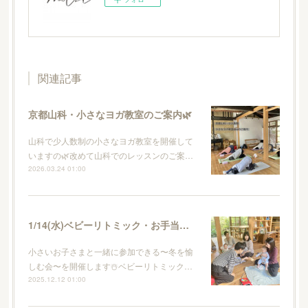
関連記事
京都山科・小さなヨガ教室のご案内🌿
山科で少人数制の小さなヨガ教室を開催して
いますの🌿改めて山科でのレッスンのご案…
2026.03.24 01:00
1/14(水)ベビーリトミック・お手当て・ランチの会
小さいお子さまと一緒に参加できる〜冬を愉
しむ会〜を開催します☃️ベビーリトミック…
2025.12.12 01:00