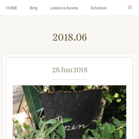
HOME
Blog
Lesson＆Access
Schedule
Yoga for Mama＆Baby
About
Contact
2018
.
06
28
Jun
2018