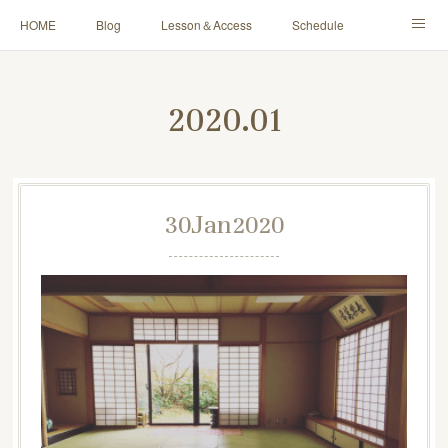
HOME
Blog
Lesson＆Access
Schedule
Yoga for Mama＆Baby
About
Contact
2020
.
01
30
Jan
2020