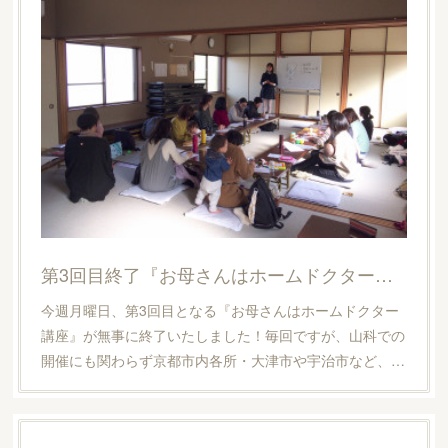
全５回シリーズのこの講座、次回で４回目となります！妊
婦さん、お子様連れ（保育コーナーもあります☆）、お1
人でのご参加も大歓迎ですよ！ご興味ある方、どなたで…
第3回目終了『お母さんはホームドクター講座』
今週月曜日、第3回目となる『お母さんはホームドクター
講座』が無事に終了いたしました！毎回ですが、山科での
開催にも関わらず京都市内各所・大津市や宇治市など、…