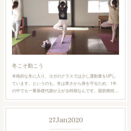
冬こそ動こう
本格的な冬に入り、ヨガのクラスでは少し運動量をUPし
ています。というのも、冬は寒さから身を守るため、1年
の中でも一番基礎代謝が上がる時期なんです。脂肪燃焼…
27
Jan
2020