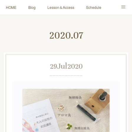
HOME
Blog
Lesson＆Access
Schedule
Yoga for Mama＆Baby
About
Contact
2020
.
07
29
Jul
2020