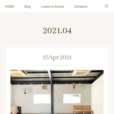
HOME
Blog
Lesson＆Access
Schedule
Yoga for Mama＆Baby
About
Contact
2021
.
04
25
Apr
2021