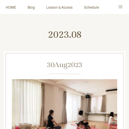
HOME
Blog
Lesson＆Access
Schedule
Yoga for Mama＆Baby
About
Contact
2023
.
08
30
Aug
2023