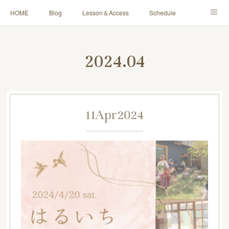
HOME
Blog
Lesson＆Access
Schedule
Yoga for Mama＆Baby
About
Contact
2024
.
04
11
Apr
2024