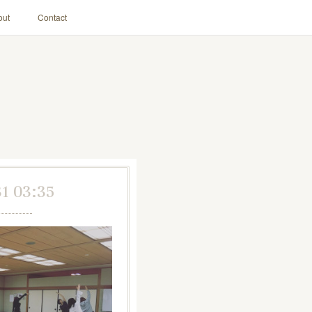
out
Contact
31 03:35