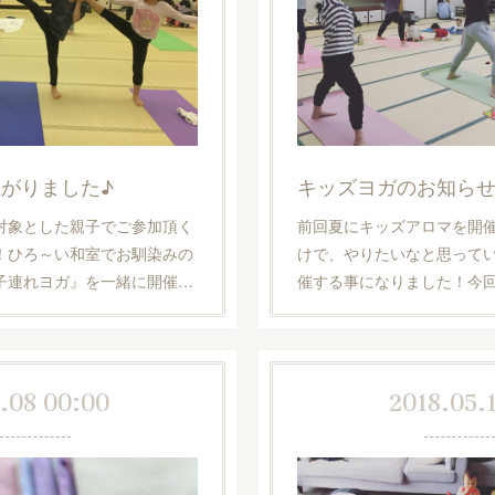
がりました♪
キッズヨガのお知ら
対象とした親子でご参加頂く
前回夏にキッズアロマを開
！ひろ～い和室でお馴染みの
けで、やりたいなと思ってい
子連れヨガ』を一緒に開催…
催する事になりました！今
.08 00:00
2018.05.