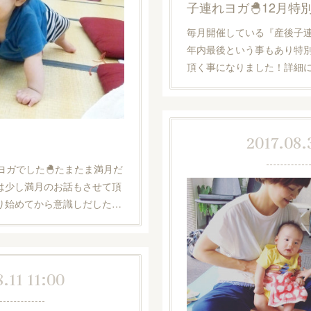
子連れヨガ🐣12月
毎月開催している『産後子連
年内最後という事もあり特
頂く事になりました！詳細
2017.08.
ヨガでした🐣たまたま満月だ
は少し満月のお話もさせて頂
り始めてから意識しだした…
.11 11:00