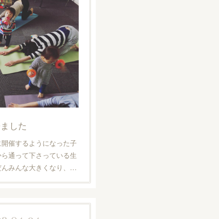
来ました
に開催するようになった子
から通って下さっている生
だんみんな大きくなり、…