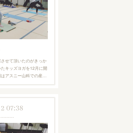
せ
催させて頂いたのがきっか
たキッズヨガを12月に開
回はアスニー山科での産…
12 07:38