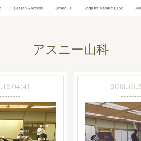
g
Lesson＆Access
Schedule
Yoga for Mama＆Baby
Ab
アスニー山科
.12 04:41
2018.10.