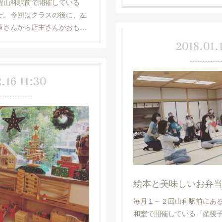
程山科駅前で開催している
た。今回はクラスの後に、左
童さんから店主さんがおも…
2018.01.
.16 11:30
絵本と美味しいお弁
毎月１～２回山科駅前にあ
和室で開催している『産後