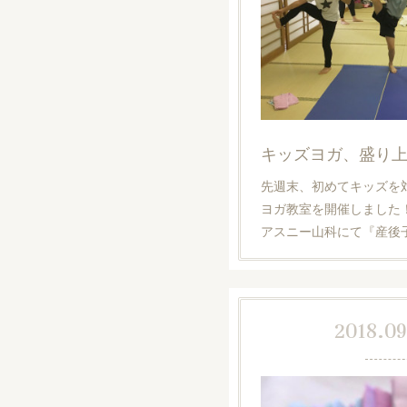
キッズヨガ、盛り上
先週末、初めてキッズを
ヨガ教室を開催しました
アスニー山科にて『産後
2018.09