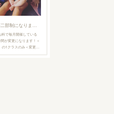
『産後子連れヨガ』が二部制になります！
山科で毎月開催している
時間が変更になります！＜
0分）の1クラスのみ＜変更…