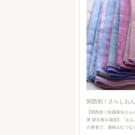
【関西初！松園亜矢さん
座 @京都＆滋賀】「お
の著者で、湘南おむつな