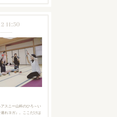
12 11:50
当
るアスニー山科のひろ～い
子連れヨガ』。ここだけは