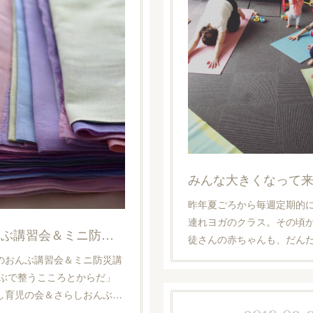
みんな大きくなって
昨年夏ごろから毎週定期的
連れヨガのクラス。その頃
関西初！さらしおんぶ講習会＆ミニ防災講座
徒さんの赤ちゃんも、だん
のおんぶ講習会＆ミニ防災講
んぶで整うこころとからだ」
し育児の会＆さらしおんぶ…