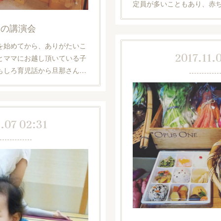
定員が多いこともあり、赤
！の講演会
を始めてから、ありがたいこ
2017.11.
とママにお越し頂いている子
もしろ育児話から旦那さん…
.07 02:31