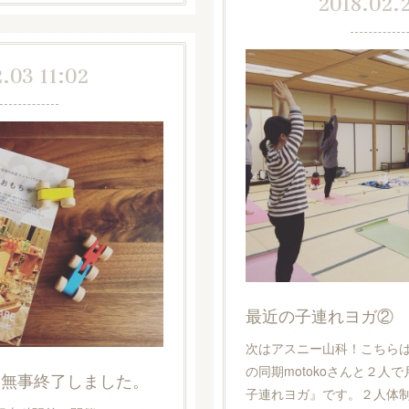
2018.02.
.03 11:02
最近の子連れヨガ②
次はアスニー山科！こちら
の同期motokoさんと２人
、無事終了しました。
子連れヨガ』です。２人体