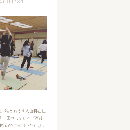
23 04:24
は、私ともう１人山科在住
で月一回やっている『産後
制なのでご参加いただけ…