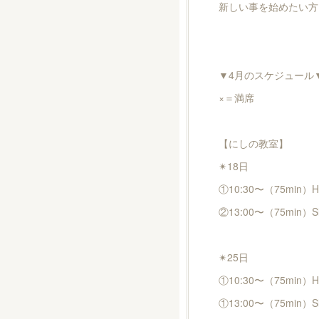
新しい事を始めたい方
▼4月のスケジュール
×＝満席
【にしの教室】
✴︎18日
①10:30〜（75min）Hat
②13:00〜（75min）Sl
✴︎25日
①10:30〜（75min）Hat
①13:00〜（75min）Sl