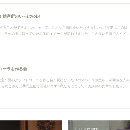
！助産所のいろはvol.4
催することができました。そして、こんなご感想をいただきました↓『実際にこの目
て、自分の中に持っていたお産のイメージが変わりました。この良い意味でのイメ…
トコーラを作る会
教室〜夏のクラフトコーラを作る会〜夏にぴったりのスパイス教室を、今回も友人の
OGA主宰 みなこさんと共同主催で開催します✨私たちにとってヨガ講師の先輩でもあり、…
2017.03.24 09:10