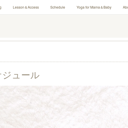
g
Lesson＆Access
Schedule
Yoga for Mama＆Baby
Ab
ケジュール