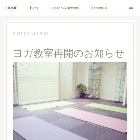
HOME
Blog
Lesson＆Access
Schedule
Yoga for Mama＆Baby
About
Contact
2017.03.24 09:10
ヨガ教室再開のお知らせ