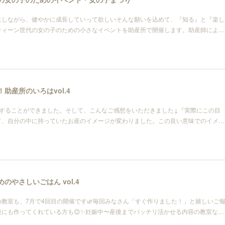
にしながら、健やかに成長していって欲しいそんな願いを込めて、『知る』と『楽し
ティーン世代の女の子のための小さなイベントを助産所で開催します。助産師によ…
！助産所のいろはvol.4
催することができました。そして、こんなご感想をいただきました↓『実際にこの目
て、自分の中に持っていたお産のイメージが変わりました。この良い意味でのイメ…
めのやさしいごはん vol.4
教室も、7月で4回目の開催です🌿毎回みなさん「すぐ作りました！」と嬉しいご
にも作ってくれている方も😊✨妊娠中〜産後までバッチリ活かせる内容の教室な…