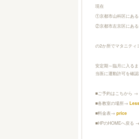
現在
①京都市山科区にある
②京都市左京区にある
の2か所でマタニティ
安定期～臨月に入るま
当医に運動許可を確認
■ご予約はこちから 
■各教室の場所→
Les
■料金表→
price
■HPのHOMEへ戻る 