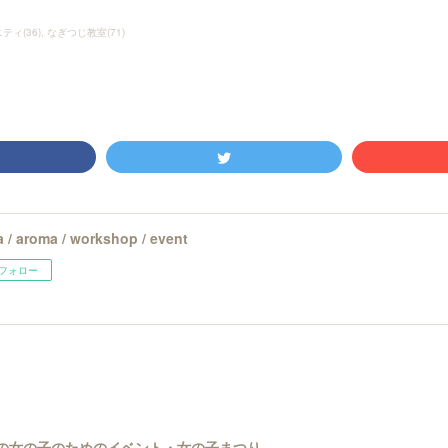
ニティ
(
36
)
なぎつじ教室
(
71
)
 / aroma / workshop / event
フォロー
世代の女の子のためのイベント・女の子まつり