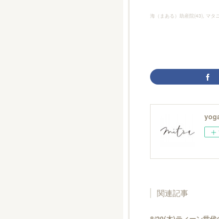
海（まある）助産院
(
43
)
マタ
yoga
関連記事
8/20(木)ティーン