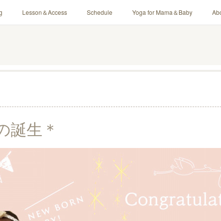
g
Lesson＆Access
Schedule
Yoga for Mama＆Baby
Ab
の誕生＊