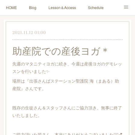
HOME
Blog
Lesson＆Access
Schedule
Yoga for Mama＆Baby
About
Contact
2021.11.12 01:00
助産院での産後ヨガ＊
先週のマタニティヨガに続き、今週は産後ヨガのデモレッ
スンを行いました✨
場所は『出張さんばステーション聖護院 海（まある）助
産院』さんです。
既存の生徒さん＆スタッフさんにご協力頂き、無事に終了
いたしました。
ご協力頂いた皆さん、本当にありがとうございました🙇‍♀️💕