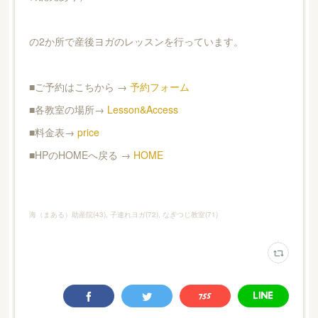
の2か所で産後ヨガのレッスンを行っています。
■ご予約はこちから →
予約フォーム
■各教室の場所→
Lesson&Access
■料金表→
price
■HPのHOMEへ戻る →
HOME
海（まある）助産院
(
43
)
子連れヨガ
(
72
)
なぎつじ教室
(
71
)