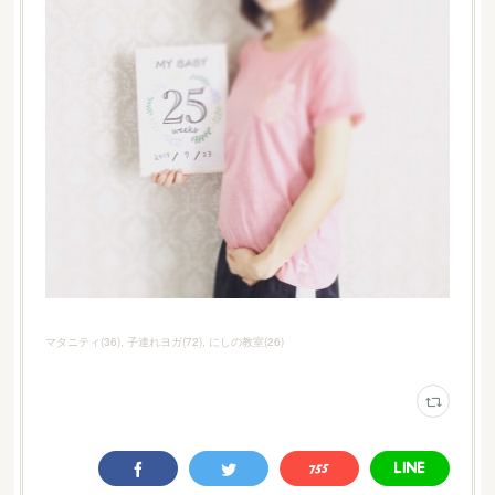
マタニティ
(
36
)
子連れヨガ
(
72
)
にしの教室
(
26
)