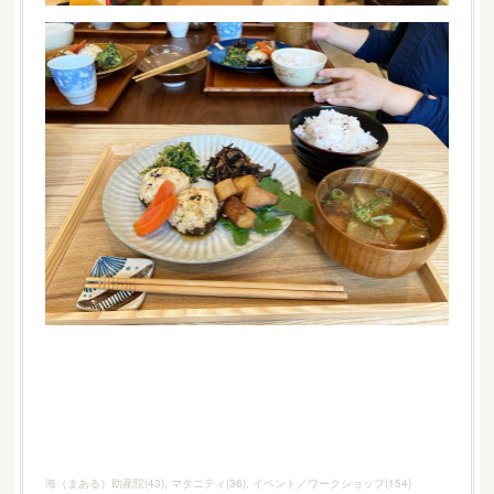
海（まある）助産院
(
43
)
マタニティ
(
36
)
イベント／ワークショップ
(
154
)