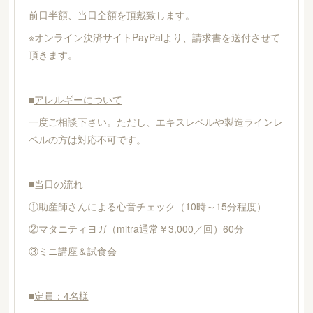
前日半額、当日全額を頂戴致します。
※オンライン決済サイトPayPalより、請求書を送付させて
頂きます。
■
アレルギーについて
一度ご相談下さい。ただし、エキスレベルや製造ラインレ
ベルの方は対応不可です。
■
当日の流れ
①助産師さんによる心音チェック（10時～15分程度）
②マタニティヨガ（mitra通常￥3,000／回）60分
③ミニ講座＆試食会
■
定員：4名様