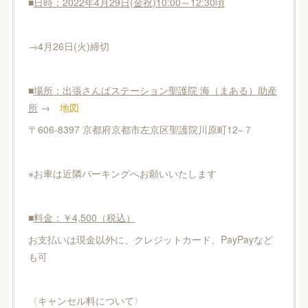
■
日時：2022年4月29日(金祝)10:00～12:30頃
→4月26日(火)締切
■
場所：出張さんばステーション聖護院 海（まある）助産
所
→
地図
〒606-8397 京都府京都市左京区聖護院川原町12−７
※お車は近隣パーキングへお願いいたします
■
料金：￥4,500（税込）
お支払いは現金以外に、クレジットカード、PayPayなど
も可
〈キャンセル料について〉