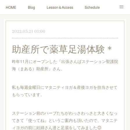
HOME
Blog
Lesson＆Access
Schedule
Yoga for Mama＆Baby
About
Contact
2022.05.21 01:00
助産所で薬草足湯体験＊
昨年11月にオープンした『出張さんばステーション聖護院
海（まある）助産所』さん。
私も毎週金曜日にマタニティヨガ＆産後ヨガを担当させて
もらっています。
ステーション前のハーブたちがわっさわっさと大きくなっ
てきて『使ってね』というご案内も頂いたので、マタニテ
ィヨガの前に妊婦さん達と足湯をしてみました😊