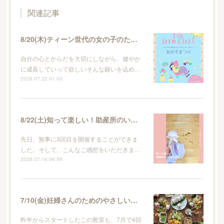
関連記事
8/20(木)ティーン世代の女の子のためのイベント・女の子まつり
自分の心とからだを大切にしながら、健やか
に成長していって欲しいそんな願いを込め…
2026.07.22 01:00
8/22(土)知って楽しい！助産所のいろはvol.4
先日、無事に3回目を開催することができま
した。そして、こんなご感想をいただきま…
2026.07.16 06:59
7/10(金)妊婦さんのためのやさしいごはん vol.4
昨年からスタートしたこの教室も、7月で4回