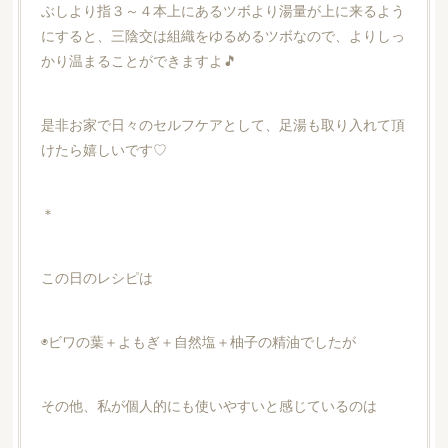
ぶしより指３～４本上にあるツボより湯量が上に来るよう
にすると、三陰交は組織をゆるめるツボなので、よりしっ
かり温まることができますよ🎵
是非お家で日々のセルフケアとして、足湯も取り入れて頂
けたら嬉しいです♡
＊
この日のレシピは
◉ビワの葉＋よもぎ＋自然塩＋柚子の精油でしたが
その他、私が個人的にも使いやすいと感じているのは