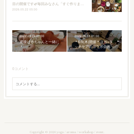
目の開催です🌿毎回みなさん「すぐ作りま…
2026.05.22 05:00
2022.05.24 01:00
2022.05.11 01:00
産後は赤ちゃんと一緒に
＊6/9(木)開催＊ヨガ×タ
＊
ッチケアのコラボ企画
0
コメント
Copyright ©
2026
yoga / aroma / workshop / event
.