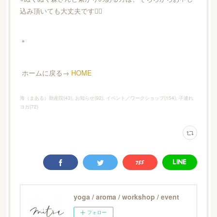
込み頂いても大丈夫です🙆‍♀️
＊
ホームに戻る→
HOME
海（まある）助産院
(
43
)
お知らせ
(
92
)
イベント／ワークショップ
(
154
)
子連れ
ヨガ
(
72
)
yoga / aroma / workshop / event
フォロー