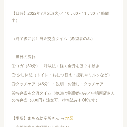
【日時】2022年7月5日(火)／ 10：00～11：30（1時間
半）
→終了後にお弁当＆交流タイム（希望者のみ）
～当日の流れ～
①ヨガ（30分）：呼吸法＋軽く全身をほぐす動き
② 少し休憩（トイレ・おむつ替え・授乳やミルクなど）
③タッチケア（45分）：説明・お話し・タッチケア
④お弁当＆交流タイム（参加は希望者のみ／中嶋商店さん
のお弁当（800円）注文可、持ち込みもOKです）
【場所】まある助産所さん →
地図