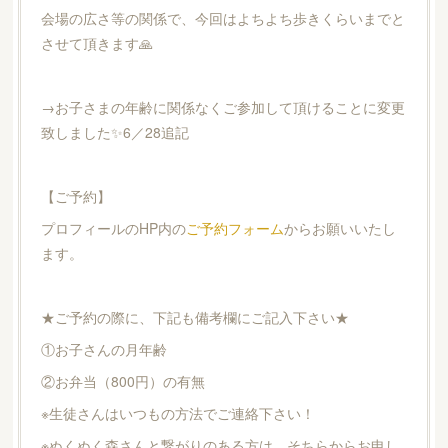
会場の広さ等の関係で、今回はよちよち歩きくらいまでと
させて頂きます🙏
→お子さまの年齢に関係なくご参加して頂けることに変更
致しました✨6／28追記
【ご予約】
プロフィールのHP内の
ご予約フォーム
からお願いいたし
ます。
★ご予約の際に、下記も備考欄にご記入下さい★
①お子さんの月年齢
②お弁当（800円）の有無
※生徒さんはいつもの方法でご連絡下さい！
※ぬくぬく森さんと繋がりのある方は、そちらからお申し