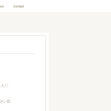
out
Contact
した♡
さい😊