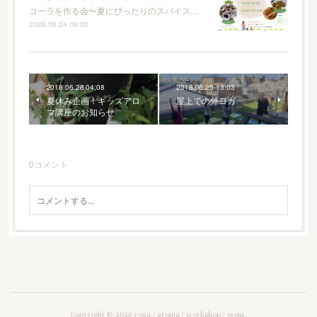
コーラを作る会〜夏にぴったりのスパイス…
2026.06.24 06:00
2018.06.28 04:08
2018.06.25 13:03
夏休み企画！キッズアロ
屋上での外ヨガ
マ講座のお知らせ
0
コメント
Copyright ©
2026
yoga / aroma / workshop / event
.