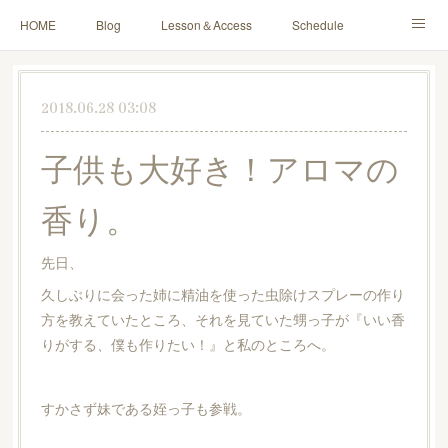
HOME
Blog
Lesson＆Access
Schedule
Yoga for Mama＆Baby
About
Contact
2018.06.28 03:08
子供も大好き！アロマの
香り。
先日、
久しぶりに会った姉に精油を使った虫除けスプレーの作り
方を教えていたところ、それを見ていた甥っ子が『いい香
りがする、僕も作りたい！』と私のところへ。
すかさず妹である姪っ子も参戦。