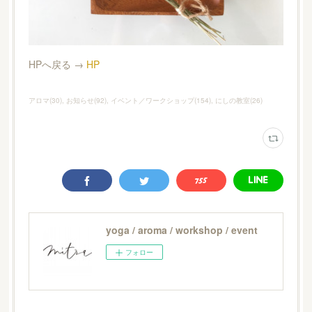
HPへ戻る →
HP
アロマ
(
30
)
お知らせ
(
92
)
イベント／ワークショップ
(
154
)
にしの教室
(
26
)
yoga / aroma / workshop / event
フォロー