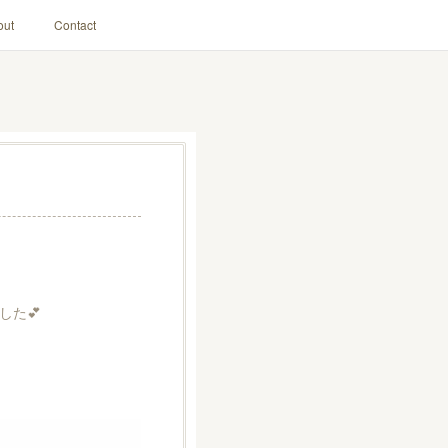
out
Contact
た💕