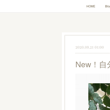
HOME
Blo
2020.09.21 01:00
New！