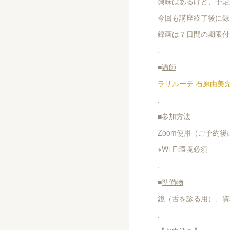
興味はあるけど、予定
今回も講座終了後に録
録画は７日間の期限付
.
■
講師
ラサルーテ 石原由美
.
■
参加方法
Zoom使用（ご予約
※Wi-Fi環境必須
.
■
準備物
鏡（舌を診る用）、資
.