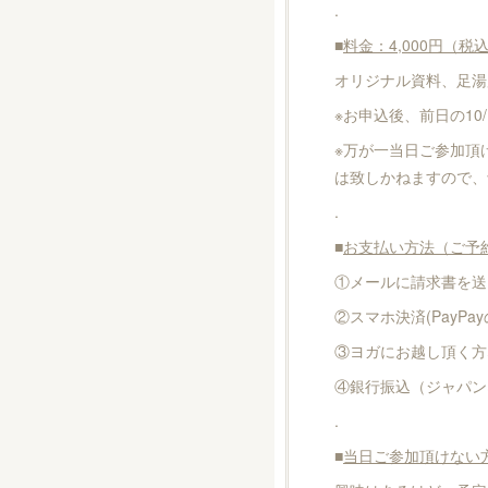
.
■
料金：4,000円（税
オリジナル資料、足湯
※お申込後、前日の10
※万が一当日ご参加頂
は致しかねますので、
.
■
お支払い方法（ご予
①メールに請求書を送る
②スマホ決済(PayPa
③ヨガにお越し頂く方
④銀行振込（ジャパン
.
■
当日ご参加頂けない