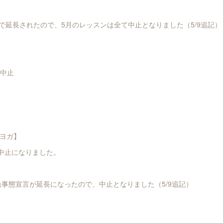
まで延長されたので、5月のレッスンは全て中止となりました（5/9追記）
て中止
ヨガ】
催は中止になりました。
も緊急事態宣言が延長になったので、中止となりました（5/9追記）