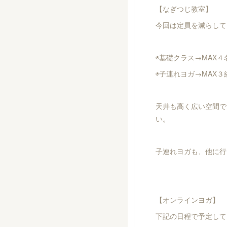
【なぎつじ教室】
今回は定員を減らして
◉基礎クラス→MAX４
◉子連れヨガ→MAX３
天井も高く広い空間で
い。
子連れヨガも、他に行
【オンラインヨガ】
下記の日程で予定して