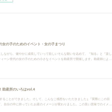
世代の女の子のためのイベント・女の子まつり
にしながら、健やかに成長していって欲しいそんな願いを込めて、『知る』と『楽し
ティーン世代の女の子のための小さなイベントを助産所で開催します。助産師によ…
！助産所のいろはvol.4
催することができました。そして、こんなご感想をいただきました↓『実際にこの目
て、自分の中に持っていたお産のイメージが変わりました。この良い意味でのイメ…