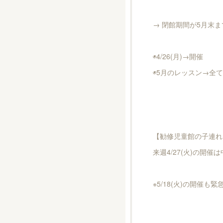
→ 閉館期間が5月末
◉4/26(月)→開催
◉5月のレッスン→全
【勧修児童館の子連れ
来週4/27(火)の開
※5/18(火)の開催