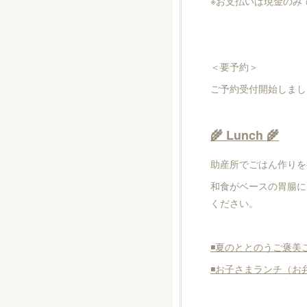
※お支払いは現金のみでお
＜要予約＞
ご予約受付開始しまし
🌾 Lunch 🌾
助産所でごはん作りを
和食がベースの胃腸に
ください。
◾️夏のととのうご褒美ごは
◾️お子さまランチ（お弁