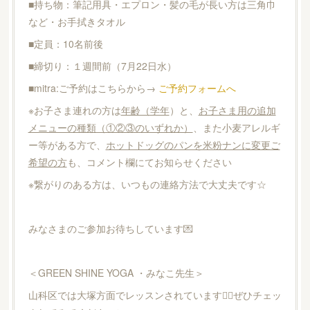
■持ち物：筆記用具・エプロン・髪の毛が長い方は三角巾
など・お手拭きタオル
■定員：10名前後
■締切り：１週間前（7月22日水）
■mitra:ご予約はこちらから→
ご予約フォームへ
※お子さま連れの方は
年齢（学年
）と、
お子さま用の追加
メニューの種類（①②③のいずれか）
、また小麦アレルギ
ー等がある方で、
ホットドッグのパンを米粉ナンに変更ご
希望の方
も、コメント欄にてお知らせください
※繋がりのある方は、いつもの連絡方法で大丈夫です☆
みなさまのご参加お待ちしています💌
＜GREEN SHINE YOGA ・みなこ先生＞
山科区では大塚方面でレッスンされています🧘‍♀️ぜひチェッ