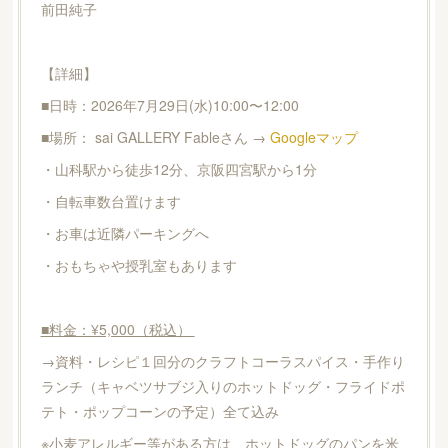
前田純子
【詳細】
■日時：2026年7月29日(水)10:00〜12:00
■場所： sai GALLERY Fableさん →
Googleマップ
・山科駅から徒歩12分、京阪四宮駅から1分
・自転車数台置けます
・お車は近隣パーキングへ
・おもちゃや授乳室もあります
■料金：¥5,000（税込）
→資料・レシピ１回分のクラフトコーラスパイス・手作り
ランチ（キャベツサブジ入りのホットドッグ・フライドポ
テト・ポップコーンの予定）全て込み
※小麦アレルギー等がある方は、ホットドッグのパンを米