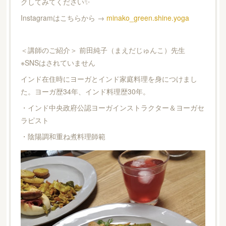
クしてみてください✨
Instagramはこちらから →
minako_green.shine.yoga
＜講師のご紹介＞ 前田純子（まえだじゅんこ）先生
※SNSはされていません
インド在住時にヨーガとインド家庭料理を身につけまし
た。ヨーガ歴34年、インド料理歴30年。
・インド中央政府公認ヨーガインストラクター＆ヨーガセ
ラピスト
・陰陽調和重ね煮料理師範